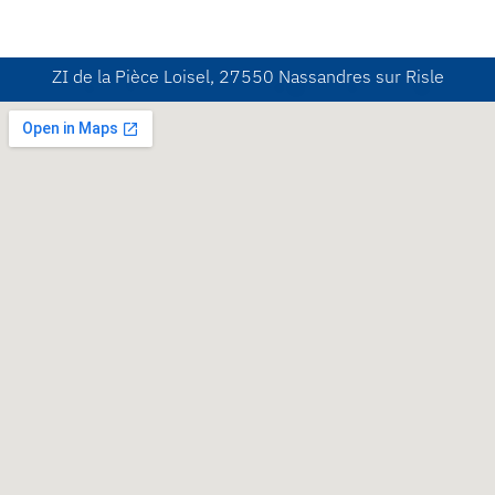
ZI de la Pièce Loisel, 27550 Nassandres sur Risle