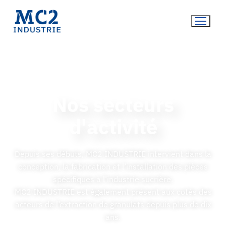
Nos secteurs
d'activité
Depuis ses débuts, MC2 INDUSTRIE intervient dans la
conception, la fabrication et l’installation des pièces
spécifiques à l’industrie sucrière.
MC2 INDUSTRIE est également présent aux cotés des
acteurs de l’extraction de granulats depuis plus de dix
ans.